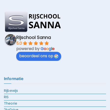
Rijschool Sanna
5.0
powered by
G
o
o
g
l
e
beoordeel ons op
Informatie
Rijbewijs
RIS
Theorie
2toDrive