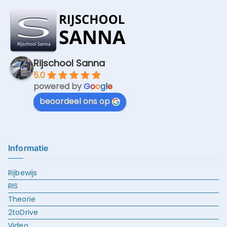
Rijschool Sanna
5.0
powered by
G
o
o
g
l
e
beoordeel ons op
Informatie
Rijbewijs
RIS
Theorie
2toDrive
Video