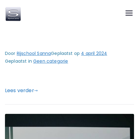
Ga
naar
Rijschool
Autorijschool in Nijverdal / Almelo
de
inhoud
Sanna
Door
Rijschool Sanna
Geplaatst op
4 april 2024
Geplaatst in
Geen categorie
Lees verder