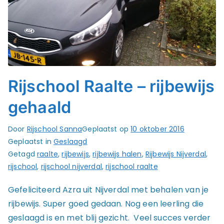
Rijschool Raalte – rijbewijs
gehaald
Door
Rijschool Sanna
Geplaatst op
10 oktober 2016
Geplaatst in
Geslaagd
Getagd
raalte
,
rijbewijs
,
rijbewijs halen
,
Rijbewijs Nijverdal
,
rijschool
,
rijschool nijverdal
,
rijschool raalte
Gefeliciteerd Azra uit Nijverdal met behalen van je
rijbewijs. Super goed gedaan. Nog een leerling die
geslaagd is en met blij gezicht. Veel succes verder