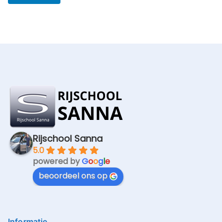
Rijschool Sanna
5.0
powered by
G
o
o
g
l
e
beoordeel ons op
Informatie